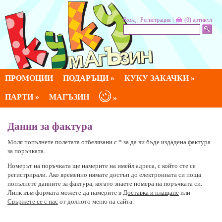
Вход
|
Регистрация
|
(0)
артикул
ПРОМОЦИИ
ПОДАРЪЦИ »
КУКУ ЗАКАЧКИ »
ПАРТИ »
МАГЪЗИН
»
Данни за фактура
Моля попълнете полетата отбелязани с * за да ви бъде издадена фактура
за поръчката.
Номерът на поръчката ще намерите на имейл адреса, с който сте се
регистрирали. Ако временно нямате достъп до електронната си поща
попълнете данните за фактура, когато знаете номера на поръчката си.
Линк към формата можете да намерите в
Доставка и плащане
или
Свържете се с нас
от долното меню на сайта.