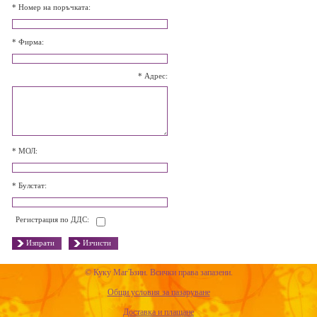
*
Номер на поръчката:
*
Фирма:
*
Адрес:
*
МОЛ:
*
Булстат:
Регистрация по ДДС:
Изпрати
Изчисти
© Куку MагЪзин. Всички права запазени.
Общи условия за пазаруване
Доставка и плащане