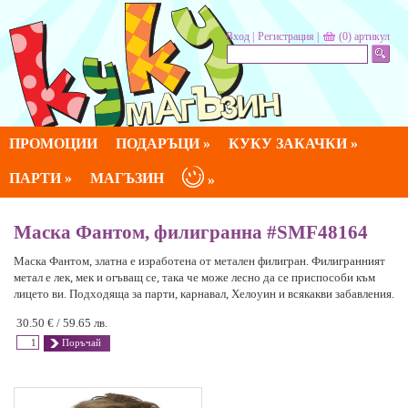
Вход
|
Регистрация
|
(0)
артикул
ПРОМОЦИИ
ПОДАРЪЦИ »
КУКУ ЗАКАЧКИ »
ПАРТИ »
МАГЪЗИН
»
Маска Фантом, филигранна #SMF48164
Маска Фантом, златна е изработена от метален филигран. Филигранният
метал е лек, мек и огъващ се, така че може лесно да се приспособи към
лицето ви. Подходяща за парти, карнавал, Хелоуин и всякакви забавления.
30.50 €
59.65 лв.
Поръчай